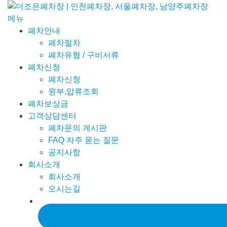
콘
텐
메뉴
츠
폐차안내
로
폐차절차
바
폐차유형 / 구비서류
로
폐차신청
가
폐차신청
기
원부,압류조회
폐차보상금
고객상담센터
폐차문의 게시판
FAQ 자주 묻는 질문
공지사항
회사소개
회사소개
오시는길
대표전화 031-868-8700